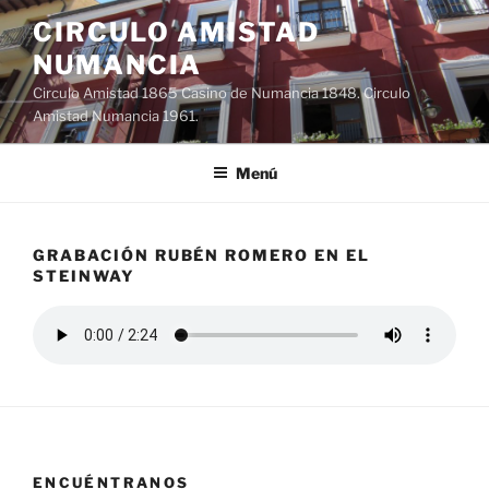
Saltar
CIRCULO AMISTAD
al
NUMANCIA
contenido
Circulo Amistad 1865 Casino de Numancia 1848. Circulo
Amistad Numancia 1961.
Menú
GRABACIÓN RUBÉN ROMERO EN EL
STEINWAY
ENCUÉNTRANOS