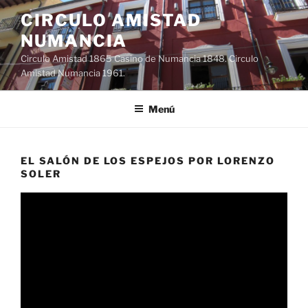
Saltar
CIRCULO AMISTAD
al
NUMANCIA
contenido
Circulo Amistad 1865 Casino de Numancia 1848. Circulo
Amistad Numancia 1961.
Menú
EL SALÓN DE LOS ESPEJOS POR LORENZO
SOLER