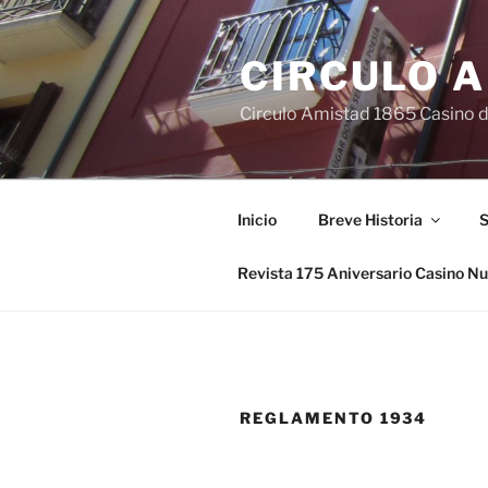
Saltar
al
CIRCULO 
contenido
Circulo Amistad 1865 Casino 
Inicio
Breve Historia
S
Revista 175 Aniversario Casino N
REGLAMENTO 1934