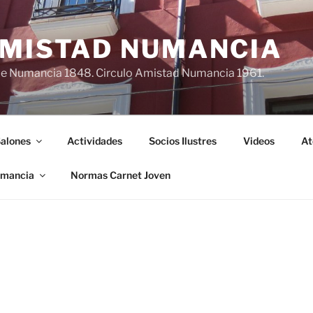
AMISTAD NUMANCIA
de Numancia 1848. Circulo Amistad Numancia 1961.
alones
Actividades
Socios Ilustres
Videos
At
umancia
Normas Carnet Joven